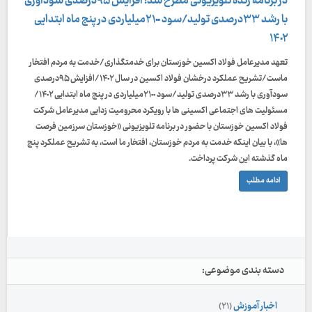
در برنامه زنده تلویزیونی مطرح شد؛ افزایش ۹۵درصدی سودآوری
با رشد ۳۳درصدی تولید/سود ۲۱٠٠میلیاردی در پنج ماه ابتدایی
۱۴٠۲
تعهد مدیرعامل فولاد اکسین خوزستان برای خدمتگذاری/خدمت به مردم افتخار
ماست/تشریح عملکرد درخشان فولاد اکسین در سال ۱۴٠۲/افزایش ۹۵درصدی
سودآوری با رشد ۳۳درصدی تولید/سود ۲۱٠٠میلیاردی در پنج ماه ابتدایی ۱۴٠۲/
مسئولیت های اجتماعی اکسینی ها با رویکرد محرومیت زدایی مدیرعامل شرکت
فولاد اکسین خوزستان با حضور در برنامه تلویزیونی «خوزستان سرزمین فرصت
ها»، با بیان اینکه خدمت به مردم خوزستان، افتخار ما است، به تشریح عملکرد پنج
ماه گذشته این شرکت پرداخت.
ادامه مطلب
دسته بندی موضوعی:
اخبار آموزش
(۲۱)