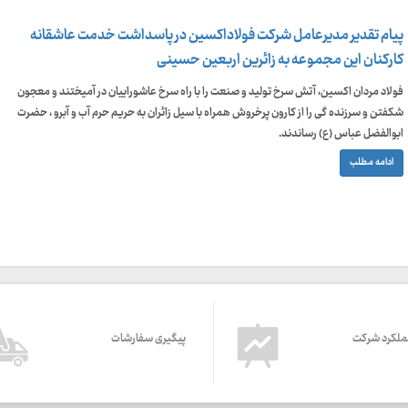
پیام تقدیر مدیرعامل شرکت فولاداکسین در پاسداشت خدمت عاشقانه
کارکنان این مجموعه به زائرین اربعین حسینی
فولاد مردان اکسین، آتش سرخ تولید و صنعت را با راه سرخ عاشوراییان در آمیختند و معجون
شکفتن و سرزنده گی را از کارون پرخروش همراه با سیل زائران به حریم حرم آب و آبرو ، حضرت
ابوالفضل عباس (ع) رساندند.
ادامه مطلب
ملکرد شرکت
پیگیری سفارشات