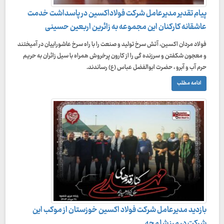
پیام تقدیر مدیرعامل شرکت فولاداکسین در پاسداشت خدمت
عاشقانه کارکنان این مجموعه به زائرین اربعین حسینی
فولاد مردان اکسین، آتش سرخ تولید و صنعت را با راه سرخ عاشوراییان در آمیختند
و معجون شکفتن و سرزنده گی را از کارون پرخروش همراه با سیل زائران به حریم
حرم آب و آبرو ، حضرت ابوالفضل عباس (ع) رساندند.
ادامه مطلب
بازدید مدیرعامل شرکت فولاد اکسین خوزستان از موکب این
شرکت در مرز شلمچه