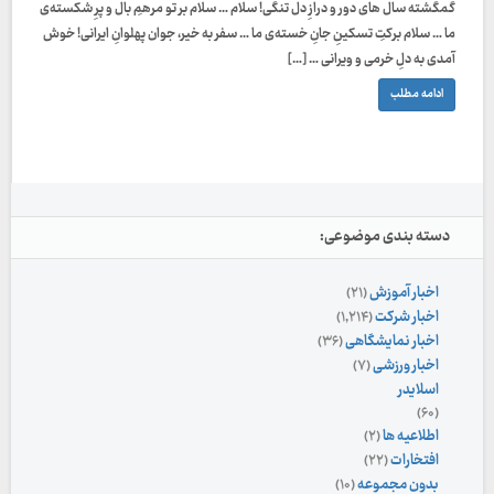
گمگشته سال های دور و درازِ دل تنگی! سلام … سلام بر تو مرهمِ بال و پرِ شکسته‌ی
ما … سلام برکتِ تسکینِ جانِ خسته‌ی ما … سفر به خیر، جوان‌ پهلوانِ ایرانی! خوش
آمدی به دلِ خرمی و ویرانی … […]
ادامه مطلب
دسته بندی موضوعی:
اخبار آموزش
(۲۱)
اخبار شرکت
(۱,۲۱۴)
اخبار نمایشگاهی
(۳۶)
اخبار ورزشی
(۷)
اسلایدر
(۶۰)
اطلاعیه ها
(۲)
افتخارات
(۲۲)
بدون مجموعه
(۱۰)