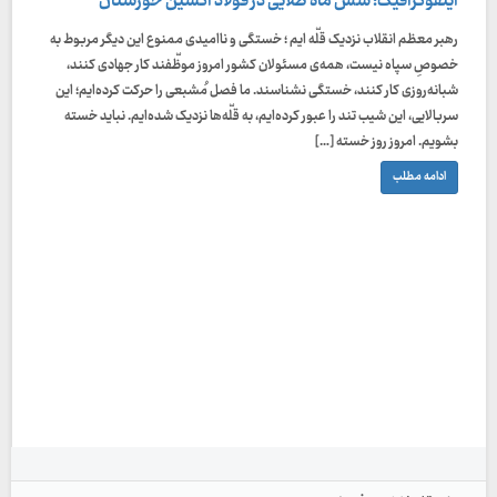
اینفوگرافیک: شش ماه طلایی در فولاد اکسین خوزستان
رهبر معظم انقلاب نزدیک قلّه ایم ؛ خستگی و ناامیدی ممنوع این دیگر مربوط به
خصوصِ سپاه نیست، همه‌ی مسئولان کشور امروز موظّفند کار جهادی کنند،
شبانه‌روزی کار کنند، خستگی نشناسند. ما فصل مُشبعی را حرکت کرده‌ایم؛ این
سربالایی، این شیب تند را عبور کرده‌ایم، به قلّه‌ها نزدیک شده‌ایم. نباید خسته
بشویم. امروز روز خسته […]
ادامه مطلب