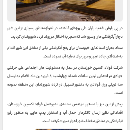
در پی بارش شدید باران طی روزهای گذشته در اهواز،مناطق بسیاری از این شهر
دچار آبگرفتگی های وسیع شد که منجر به اختلال در روند تردد شهروندان گردید.
ستاد بحران استانداری خوزستان برای رفع آبگرفتگی یکی از مناطق این شهر اقدام
به شکافتن جاده عبور و مرور برای تخلیه آب نموده است.
شرکت فولاد اکسین خوزستان در عمل به مسئولیت های اجتماعی،طی حرکتی
جهادی در ابتدایی ترین ساعات بامداد چهارشنبه ۸ فروردین ماه، اقدام به ارسال
سه تریلی ورق فولادی به منظور تسهیل در تردد شهروندان این منطقه نموده
است.
پیش از این نیز با دستور مهندس محمدی مدیرعامل فولاد اکسین خوزستان،
اقداماتی نظیر ارسال تانکرهای حمل آب و استقرار پمپ هایی به منظور رفع
آبگرفتگی در مناطق مختلف شهر اهواز صورت گرفته است.