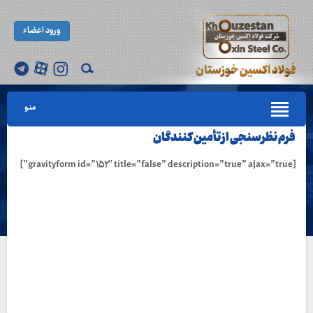
ورود اعضاء
منو
فرم نظرسنجی از تأمین کنندگان
[gravityform id=”۱۵۲″ title=”false” description=”true” ajax=”true”]