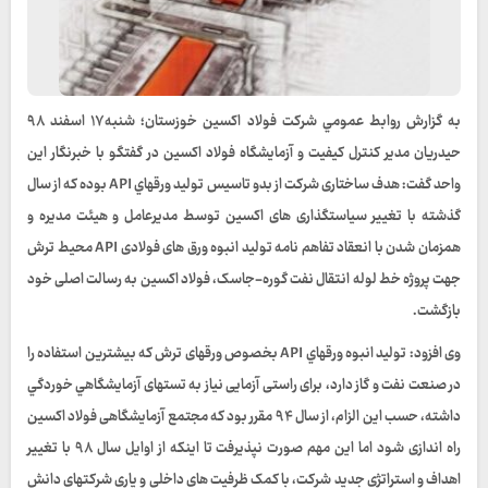
به گزارش روابط عمومي شرکت فولاد اکسین خوزستان؛ شنبه۱۷ اسفند ۹۸
حیدریان مدیر کنترل کیفیت و آزمایشگاه فولاد اکسین در گفتگو با خبرنگار این
واحد گفت: هدف ساختاری شرکت از بدو تاسیس تولید ورقهاي API بوده که از سال
گذشته با تغییر سیاستگذاری های اکسین توسط مدیرعامل و هیئت مدیره و
همزمان شدن با انعقاد تفاهم نامه تولید انبوه ورق های فولادی API محیط ترش
جهت پروژه خط لوله انتقال نفت گوره-جاسک، فولاد اکسین به رسالت اصلی خود
بازگشت.
وی افزود: توليد انبوه ورقهاي API بخصوص ورقهای ترش که بیشترین استفاده را
در صنعت نفت و گاز دارد، برای راستی آزمایی نیاز به تستهای آزمایشگاهي خوردگي
داشته، حسب این الزام، از سال ۹۴ مقرر بود که مجتمع آزمایشگاهی فولاد اکسین
راه اندازی شود اما این مهم صورت نپذیرفت تا اینکه از اوایل سال ۹۸ با تغییر
اهداف و استراتژی جديد شرکت، با کمک ظرفیت های داخلی و یاری شرکتهای دانش