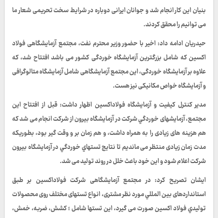
بنیان این کار انجام شد و جوانان ایرانی دوباره در شرایط سخت تحریمی شعار ما
می توانیم را محقق کردند.
حیدریان ادامه داد: اخیر با حضور وزیر محترم نفت، مجتمع آزمایشگاهی فولاد
اکسین که شامل بزرگترین آزمایشگاه خوردگی کشور می باشد افتتاح شد، که
علاوه بر آزمایشگاه خوردگی، این مجتمع آزمایشگاهی شامل آزمایشگاه متالوگرافی
و آزمایشگاه خواص مکانیکی نیز هست.
مدیر کنترل کیفیت و آزمایشگاه فولاداکسین اظهار داشت: قبل از افتتاح این
مجتمع، آزمایشهای خوردگي شرکت در آزمايشگاه بيرون از شركت انجام می شد که
هم هزینه های زیادی را به همراه داشت، و هم زمان بر و وقت گیر بود، بطوریکه
مدت زمان زیادی منتظر می ماندیم تا نتایج تستهاي خوردگي در آزمايشگاه بيرون
شركت اعلام شود و این خود باعث خلل در روند تولید می شد.
ایشان تصریح کرد: در مجتمع آزمایشگاهی شرکت فولاداکسین بر طبق
استانداردهای بين المللي مورد نظر مشتری، انواع تستهای مختلف روی محصولات
توليدي فولاد اکسین صورت می گیرد، این تستها شامل ؛ کشش، ضربه، خمش،