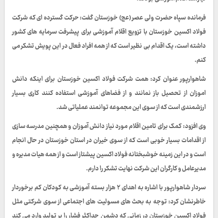
فرمانده سپاه حضرت ولی عصر (عج) خوزستان گفت: حرکت گسترده ای که شرکت
فولاد اکسین خوزستان با تزویع اقلام آموزشی برای پیشرفت سرمایه های کشور
داشته است، یک اقدام بی نظیر است که از همه افراد فعال در این پویش تشکر می
کنم.
شاهوارپور عنوان کرد: همت شرکت فولاد اکسین خوزستان برای اینکه دانش
اموزان از تحصیل باز نمانند و از فضاهای آموزشی استفاده کنند کاری بسیار
ارزشمندی است که از سوی این مجموعه توانمند عملیاتی شد.
وی افزود: کمک برای تامین اقلام مورد نیاز دانش آموزان و همچنین مدرسه سازی
از اقدامات بسیار خوبی است که از سوی خیران در استان خوزستان در حال انجام
است و در این زمینه خوشبختانه فولاد اکسین پیشتاز است و از همه هیات مدیره و
مدیرعامل و کارگران این شرکت نهایت تشکر را دارم.
سردار شاهوارپور با اشاره به اهدای ۲ هزار بسته آموزشی به کودکان کم برخوردار
خاطرنشان کرد: توجه به بحث های مسولیت های اجتماعی از سوی شرکتی مثل
فولاد اکسین خوزستان در زمانی که دشمن حداکثر فشار را بر تولید وارد می کند